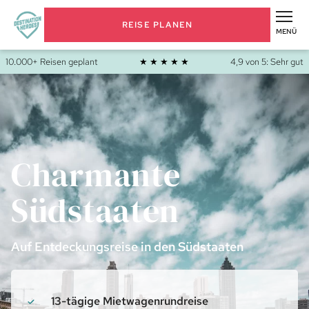
REISE PLANEN
MENÜ
10.000+ Reisen geplant
★ ★ ★ ★ ★
4,9 von 5: Sehr gut
Charmante
Südstaaten
Auf Entdeckungsreise in den Südstaaten
13-tägige Mietwagenrundreise