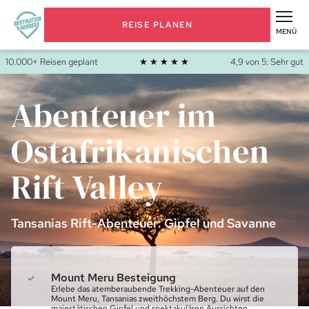
REISE PLANEN
MENÜ
10.000+ Reisen geplant
★ ★ ★ ★ ★
4,9 von 5: Sehr gut
Abenteuer im
Ostafrikanischen
Rift Valley
Tansanias Rift-Abenteuer: Gipfel und Savanne
Mount Meru Besteigung
Erlebe das atemberaubende Trekking-Abenteuer auf den
Mount Meru, Tansanias zweithöchstem Berg. Du wirst die
majestätischen Gipfel und spektakulären Aussichten