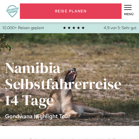
REISE PLANEN
MENÜ
10.000+ Reisen geplant
★ ★ ★ ★ ★
4,9 von 5: Sehr gut
Namibia
Selbstfahrerreise –
14 Tage
Gondwana Highlight Tour