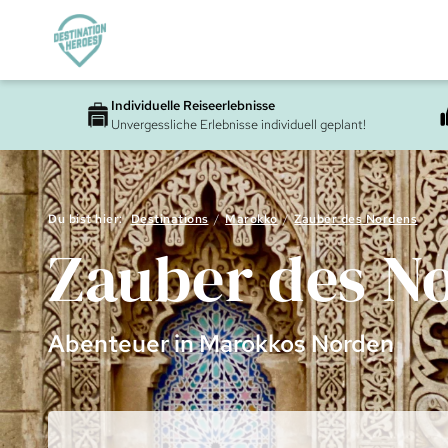
Individuelle Reiseerlebnisse
Unvergessliche Erlebnisse individuell geplant!
Du bist hier:
Destinations
Marokko
Zauber des Nordens
Zauber des N
Abenteuer in Marokkos Norden