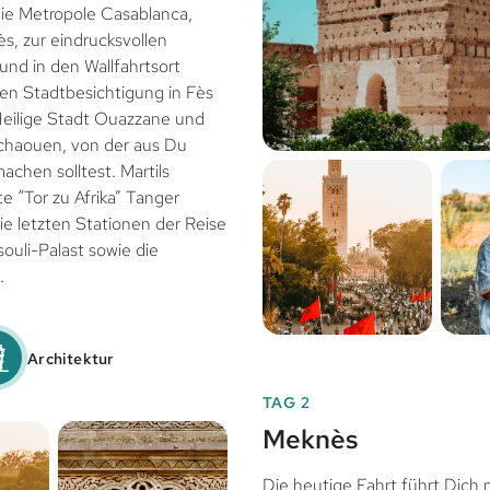
die Metropole Casablanca,
s, zur eindrucksvollen
und in den Wallfahrtsort
en Stadtbesichtigung in Fès
 Heilige Stadt Ouazzane und
fchaouen, von der aus Du
achen solltest. Martils
 “Tor zu Afrika” Tanger
ie letzten Stationen der Reise
souli-Palast sowie die
.
Architektur
TAG 2
Meknès
Die heutige Fahrt führt Dich 