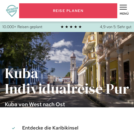
REISE PLANEN
MENÜ
10.000+ Reisen geplant
★ ★ ★ ★ ★
4,9 von 5: Sehr gut
Kuba
Individualreise Pur
Kuba von West nach Ost
Entdecke die Karibikinsel