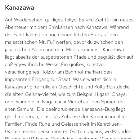
Kanazawa
Auf Wiedersehen, quirliges Tokyo! Es wird Zeit für ein neues
Abenteuer mit dem Shinkansen nach Kanazawa. Während
der Fahrt kannst du noch einen letzten Blick auf den
majestätischen Mt. Fuji werfen, bevor du zwischen den
japanischen Alpen und dem Meer ankommst. Kanazawa
liegt abseits der ausgetretenen Pfade und begrüßt dich auf
außergewöhnliche Weise: Ein großes, kunstvoll
verschlungenes Holztor am Bahnhof markiert den
imposanten Eingang zur Stadt. Was erwartet dich in
Kanazawa? Eine Fülle an Geschichte und Kultur! Entdecke
die alten Geisha-Viertel, wie zum Beispiel Higashi Chaya,
oder wandere im Nagamachi-Viertel auf den Spuren der
alten Samurai. Die beeindruckende Kanazawa-Burg liegt
gleich nebenan, einst das Zuhause der Samurai und ihrer
Familien. Finde Ruhe und Gelassenheit im Kenrokuen-
Garten, einem der schönsten Gärten Japans, wo Pagoden,
Bäume und Pflanzen Perfektion verkörpern. Wenn du noch