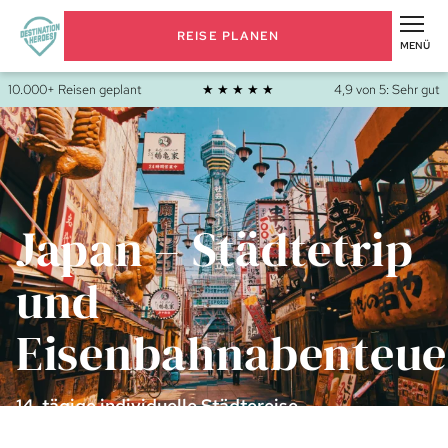
REISE PLANEN
MENÜ
10.000+ Reisen geplant
★ ★ ★ ★ ★
4,9 von 5: Sehr gut
Japan – Städtetrip
und
Eisenbahnabenteue
14-tägige individuelle Städtereise