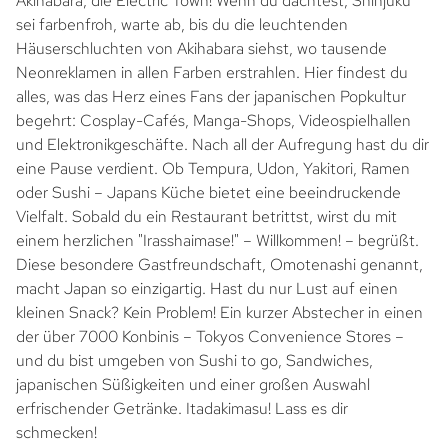
Akihabara, die Electric Town! Wenn du dachtest, Shinjuku
sei farbenfroh, warte ab, bis du die leuchtenden
Häuserschluchten von Akihabara siehst, wo tausende
Neonreklamen in allen Farben erstrahlen. Hier findest du
alles, was das Herz eines Fans der japanischen Popkultur
begehrt: Cosplay-Cafés, Manga-Shops, Videospielhallen
und Elektronikgeschäfte. Nach all der Aufregung hast du dir
eine Pause verdient. Ob Tempura, Udon, Yakitori, Ramen
oder Sushi – Japans Küche bietet eine beeindruckende
Vielfalt. Sobald du ein Restaurant betrittst, wirst du mit
einem herzlichen "Irasshaimase!" – Willkommen! – begrüßt.
Diese besondere Gastfreundschaft, Omotenashi genannt,
macht Japan so einzigartig. Hast du nur Lust auf einen
kleinen Snack? Kein Problem! Ein kurzer Abstecher in einen
der über 7000 Konbinis – Tokyos Convenience Stores –
und du bist umgeben von Sushi to go, Sandwiches,
japanischen Süßigkeiten und einer großen Auswahl
erfrischender Getränke. Itadakimasu! Lass es dir
schmecken!