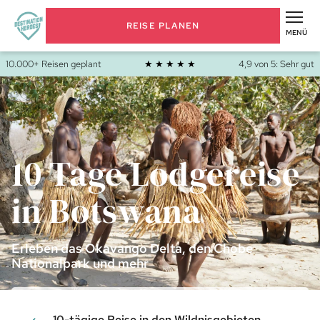
REISE PLANEN
MENÜ
10.000+ Reisen geplant
★ ★ ★ ★ ★
4,9 von 5: Sehr gut
10 Tage Lodgereise
in Botswana
Erleben das Okavango Delta, den Chobe
Nationalpark und mehr
10-tägige Reise in den Wildnisgebieten